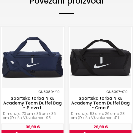
Povezani proizvodi
CU8089-410
CU8097-010
Sportska torba NIKE
Sportska torba NIKE
Academy Team Duffel Bag
Academy Team Duffel Bag
- Plava L
- Crna S
Dimenzije: 70 cm x 36 cm x 35
Dimenzije: 53 cm x 26 cm x 28
cm (D x Š x V), volumen: 95 l.
cm (D x Š x V), volumen: 41 l.
39,99 €
29,99 €