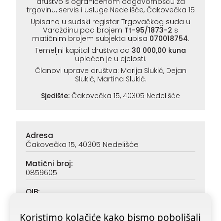
društvo s ograničenom odgovornošću za
trgovinu, servis i usluge Nedelišće, Čakovečka 15
Upisano u sudski registar Trgovačkog suda u
Varaždinu pod brojem
Tt-95/1873-2
s
matičnim brojem subjekta upisa
070018754
.
Temeljni kapital društva od
30 000,00 kuna
uplaćen je u cjelosti.
Članovi uprave društva: Marija Slukić, Dejan
Slukić, Martina Slukić.
Sjedište:
Čakovečka 15, 40305 Nedelišće
Adresa
Čakovečka 15, 40305 Nedelišće
Matični broj:
0859605
OIB:
90313890047
Koristimo kolačiće kako bismo poboljšali
IBAN (PBZ):