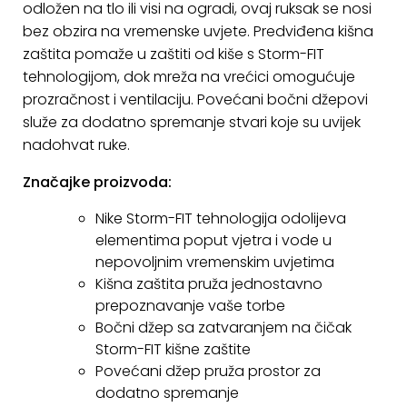
odložen na tlo ili visi na ogradi, ovaj ruksak se nosi
KONTAKT
bez obzira na vremenske uvjete. Predviđena kišna
zaštita pomaže u zaštiti od kiše s Storm-FIT
Uvjeti
tehnologijom, dok mreža na vrećici omogućuje
poslovanja
prozračnost i ventilaciju. Povećani bočni džepovi
služe za dodatno spremanje stvari koje su uvijek
Pravila
nadohvat ruke.
o
kolačićima
Značajke proizvoda:
Nike Storm-FIT tehnologija odolijeva
elementima poput vjetra i vode u
nepovoljnim vremenskim uvjetima
Kišna zaštita pruža jednostavno
prepoznavanje vaše torbe
Bočni džep sa zatvaranjem na čičak
Storm-FIT kišne zaštite
Povećani džep pruža prostor za
dodatno spremanje