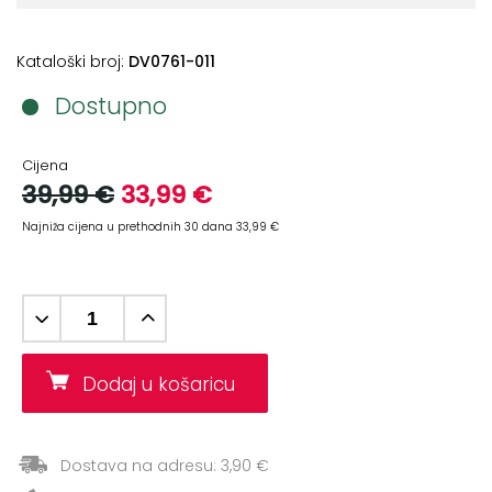
+
Aerobik,
Pilates,
Kataloški broj:
DV0761-011
Joga
Dostupno
Elastične
trake
Cijena
+
39,99 €
33,99 €
Boks
i
Najniža cijena u prethodnih 30 dana 33,99 €
Borilački
sportovi
+
Oporavak
i
Rehabilitacija
Dodaj u košaricu
Remeni,
rukavice
Dostava na adresu: 3,90 €
i