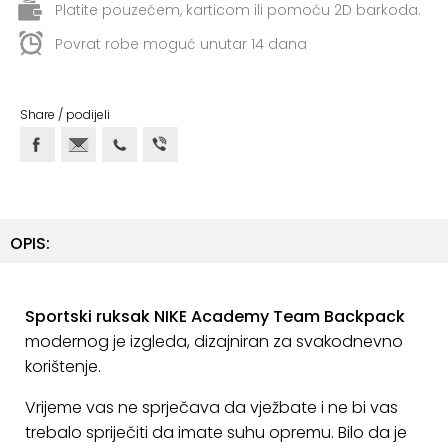
ostalo
Platite pouzećem, karticom ili pomoću 2D barkoda.
Povrat robe moguć unutar 14 dana
Sportske
torbe
i
Share / podijeli
ruksaci
+
Igre
i
Razonoda
OPIS:
+
Odjeća
Pripreme
Sportski ruksak NIKE Academy Team Backpack
za
modernog je izgleda, dizajniran za svakodnevno
ljeto
korištenje.
O
Vrijeme vas ne sprječava da vježbate i ne bi vas
NAMA
trebalo spriječiti da imate suhu opremu. Bilo da je