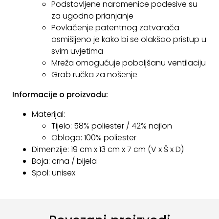
Podstavljene naramenice podesive su
za ugodno prianjanje
Povlačenje patentnog zatvarača
osmišljeno je kako bi se olakšao pristup u
svim uvjetima
Mreža omogućuje poboljšanu ventilaciju
Grab ručka za nošenje
Informacije o proizvodu:
Materijal:
Tijelo: 58% poliester / 42% najlon
Obloga: 100% poliester
Dimenzije: 19 cm x 13 cm x 7 cm (V x Š x D)
Boja: crna / bijela
Spol: unisex