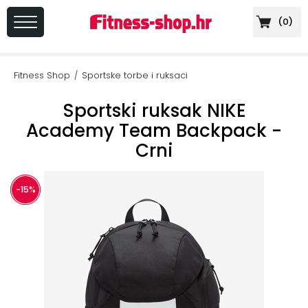
(
0
)
PRIJAVA
/
Fitness Shop
Sportske torbe i ruksaci
/
REGISTRACIJA
Sportski ruksak NIKE
Academy Team Backpack -
Crni
+
Sportska
prehrana
-15%
+
Cardio
oprema
+
Sprave
za
vježbanje