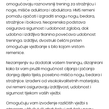
omogućavaju raznovrsniji trening za stražnjicu i
KONTAKT
noge, mišiće aduktora i abduktora.
HMS remeni
pomažu ojačati i izgraditi snagu nogu, bedara,
Uvjeti
poslovanja
stražnjice i bokova.
Neoprenska podstava
osigurava sigurnost i udobnost zgloba, dok
Pravila
udobna i izdržljiva tkanina povećava udobnost
o
treninga.
Izdržljivi, dvostruki čelični prsten
kolačićima
omogućuje vježbanje s bilo kojom vrstom
remenice.
N
ezamjenjiv su dodatak vašem treningu, dizajnirani
kako bi vam pružili mogućnost ciljanja i jačanja
donjeg dijela tijela, posebno mišića nogu, bedara i
stražnjice. Izrađeni od visokokvalitetnih materijala,
ovi remeni osiguravaju izdržljivost, udobnost i
sigurnost tijekom vaših vježbi.
Omogućuju vam izvođenje različitih vježbi s