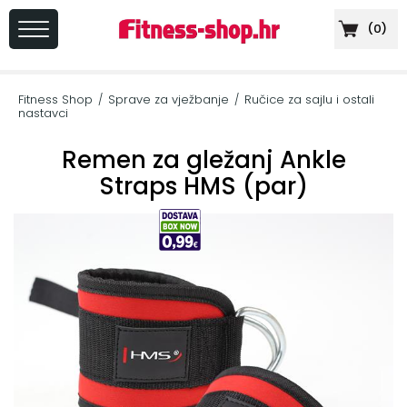
(
0
)
PRIJAVA
/
Fitness Shop
Sprave za vježbanje
Ručice za sajlu i ostali
/
/
REGISTRACIJA
nastavci
Remen za gležanj Ankle
Straps HMS (par)
+
Sportska
prehrana
+
Cardio
oprema
+
Sprave
za
vježbanje