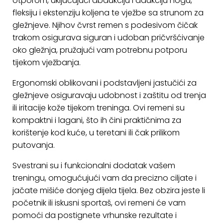
otporom, uključujući abdukciju i adukciju nogu,
fleksiju i ekstenziju koljena te vježbe sa strunom za
gležnjeve. Njihov čvrst remen s podesivom čičak
trakom osigurava siguran i udoban pričvršćivanje
oko gležnja, pružajući vam potrebnu potporu
tijekom vježbanja.
Ergonomski oblikovani i podstavljeni jastučići za
gležnjeve osiguravaju udobnost i zaštitu od trenja
ili iritacije kože tijekom treninga. Ovi remeni su
kompaktni i lagani, što ih čini praktičnima za
korištenje kod kuće, u teretani ili čak prilikom
putovanja.
Svestrani su i funkcionalni dodatak vašem
treningu, omogućujući vam da precizno ciljate i
jačate mišiće donjeg dijela tijela. Bez obzira jeste li
početnik ili iskusni sportaš, ovi remeni će vam
pomoći da postignete vrhunske rezultate i