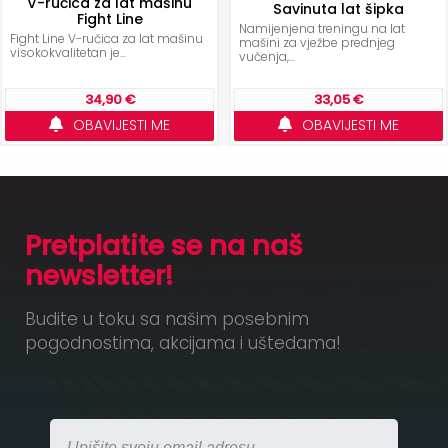
V-ručica za lat mašinu
Savinuta lat šipka
Fight Line
Namijenjena treningu na lat
Fight Line V-ručica za lat mašinu
mašini za vježbe prednjeg
visokokvalitetan je...
vučenja,...
34,90 €
33,05 €
OBAVIJESTI ME
OBAVIJESTI ME
Pretplatite se na naš
newsletter!
Budite u toku sa našim posebnim
pogodnostima, akcijama i uštedama!