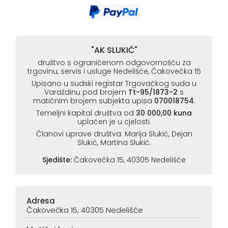
"AK SLUKIĆ"
društvo s ograničenom odgovornošću za
trgovinu, servis i usluge Nedelišće, Čakovečka 15
Upisano u sudski registar Trgovačkog suda u
Varaždinu pod brojem
Tt-95/1873-2
s
matičnim brojem subjekta upisa
070018754
.
Temeljni kapital društva od
30 000,00 kuna
uplaćen je u cjelosti.
Članovi uprave društva: Marija Slukić, Dejan
Slukić, Martina Slukić.
Sjedište:
Čakovečka 15, 40305 Nedelišće
Adresa
Čakovečka 15, 40305 Nedelišće