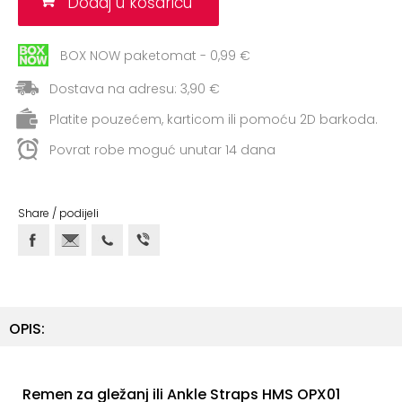
Dodaj u košaricu
ostalo
Sportske
BOX NOW paketomat - 0,99 €
torbe
Dostava na adresu: 3,90 €
i
ruksaci
Platite pouzećem, karticom ili pomoću 2D barkoda.
+
Povrat robe moguć unutar 14 dana
Igre
i
Razonoda
Share / podijeli
+
Odjeća
Pripreme
za
ljeto
OPIS:
O
NAMA
Remen za gležanj ili Ankle Straps HMS
OPX01