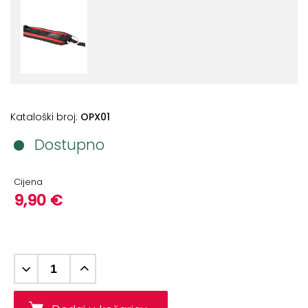
+
Aerobik,
Pilates,
Joga
Elastične
trake
+
Kataloški broj:
OPX01
Boks
i
Dostupno
Borilački
sportovi
Cijena
+
9,90 €
Oporavak
i
Rehabilitacija
Remeni,
rukavice
i