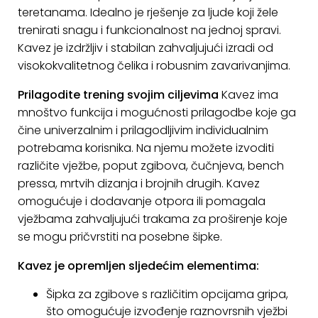
teretanama. Idealno je rješenje za ljude koji žele
KONTAKT
trenirati snagu i funkcionalnost na jednoj spravi.
Uvjeti
Kavez je izdržljiv i stabilan zahvaljujući izradi od
poslovanja
visokokvalitetnog čelika i robusnim zavarivanjima.
Prilagodite trening svojim ciljevima
Kavez ima
Pravila
mnoštvo funkcija i mogućnosti prilagodbe koje ga
o
čine univerzalnim i prilagodljivim individualnim
kolačićima
potrebama korisnika. Na njemu možete izvoditi
različite vježbe, poput zgibova, čučnjeva, bench
pressa, mrtvih dizanja i brojnih drugih. Kavez
omogućuje i dodavanje otpora ili pomagala
vježbama zahvaljujući trakama za proširenje koje
se mogu pričvrstiti na posebne šipke.
Kavez je opremljen sljedećim elementima:
Šipka za zgibove s različitim opcijama gripa,
što omogućuje izvođenje raznovrsnih vježbi