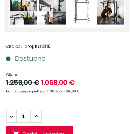
+
Aerobik,
Pilates,
Joga
Elastične
trake
Kataloški broj:
KLT3110
+
Boks
Dostupno
i
Borilački
sportovi
Cijena
1.259,00 €
1.068,00 €
+
Oporavak
Najniža cijena u prethodnih 30 dana 1.068,00 €
i
Rehabilitacija
Remeni,
rukavice
i