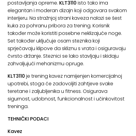
postavljanja opreme.
KLT3110
isto tako ima
elegantan i moderan dizajn koji odgovara svakom
interijeru. Na stražnjoj strani kaveza nalazi se šest
kuka za pohranu pribora za trening. Korisnik
također može koristiti posebne neklizajuće noge.
Set također uključuje osam steznika koji
sprječavaju klipove da skliznu s vrata i osiguravaju
čvrsto držanje. Steznici se lako stavljaju i skidaju
zahvaljujući mehanizmu opruge.
KLT3110
je trening kavez namijenjen komercijalnoj
upotrebi, stoga će zadovoljiti zahtjeve svake
teretane i zaljubljenika u fitness. Osigurava
sigurnost, udobnost, funkcionalnost i učinkovitost
treninga.
TEHNIČKI PODACI
Kavez