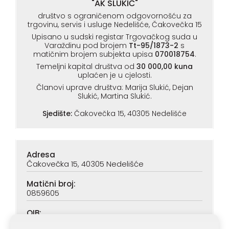
"AK SLUKIĆ"
društvo s ograničenom odgovornošću za
trgovinu, servis i usluge Nedelišće, Čakovečka 15
Upisano u sudski registar Trgovačkog suda u
Varaždinu pod brojem
Tt-95/1873-2
s
matičnim brojem subjekta upisa
070018754
.
Temeljni kapital društva od
30 000,00 kuna
uplaćen je u cjelosti.
Članovi uprave društva: Marija Slukić, Dejan
Slukić, Martina Slukić.
Sjedište:
Čakovečka 15, 40305 Nedelišće
Adresa
Čakovečka 15, 40305 Nedelišće
Matični broj:
0859605
OIB:
90313890047