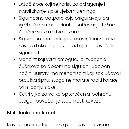
Držač šipke koji se koristi za odlaganje i
stabiliziranje šipke tijekom treninga
Sigurnosne potpore koje osiguravaju da
vježbač ne mora brinuti o snižavanju težine.
Odlične su za mrtvo dizanje
Sigurnosni remeni koji su pričvršćeni za okvir
kaveza kako bi ublažili pad šipke i povećali
sigurnost
Monolift koji vam omogućuje izvođenje
čučnjeva sa šipkom na siguran i udoban
način. Sustav ima mehanizam koji zaključava i
otpušta šipku, stoga ne morate raditi korake
pri micanju šipke
Četiri vijka za velika opterećenja, pohranu
utega i povećanje stabilnosti kaveza
Multifunkcionalni set
Kavez ima 55-stupanjsko podešavanje visine