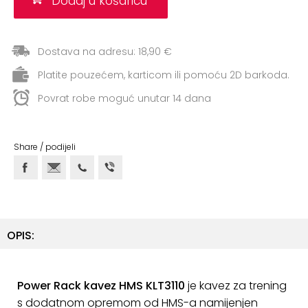
Dodaj u košaricu
ostalo
Sportske
Dostava na adresu: 18,90 €
torbe
i
Platite pouzećem, karticom ili pomoću 2D barkoda.
ruksaci
Povrat robe moguć unutar 14 dana
+
Igre
i
Share / podijeli
Razonoda
+
Odjeća
Pripreme
za
OPIS:
ljeto
O
Power Rack kavez HMS KLT3110
je kavez za trening
NAMA
s dodatnom opremom od HMS-a namijenjen