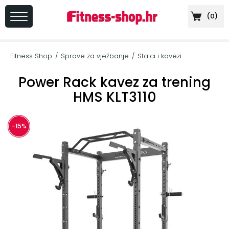
(
0
)
PRIJAVA
/
Fitness Shop
Sprave za vježbanje
Stalci i kavezi
/
/
REGISTRACIJA
Power Rack kavez za trening
HMS KLT3110
+
Sportska
-15%
prehrana
+
Cardio
oprema
+
Sprave
za
vježbanje