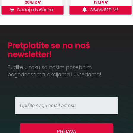
264,12 €
131,14 €
Dodaj u košaricu
OBAVIJESTI ME
Pretplatite se na naš
newsletter!
Budite u toku sa našim posebnim
pogodnostima, akcijama i uštedama!