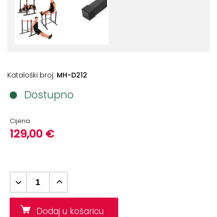
+
Aerobik,
Pilates,
Joga
Elastične
trake
Kataloški broj:
MH-D212
+
Boks
Dostupno
i
Borilački
sportovi
Cijena
129,00 €
+
Oporavak
i
Rehabilitacija
Remeni,
rukavice
i
Dodaj u košaricu