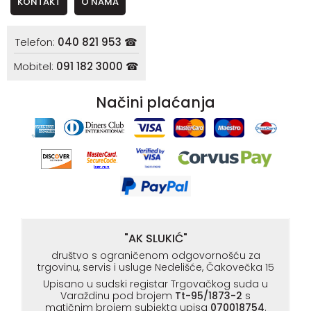
KONTAKT
O NAMA
Telefon:
040 821 953 ☎
Mobitel:
091 182 3000 ☎
Načini plaćanja
"AK SLUKIĆ"
društvo s ograničenom odgovornošću za
trgovinu, servis i usluge Nedelišće, Čakovečka 15
Upisano u sudski registar Trgovačkog suda u
Varaždinu pod brojem
Tt-95/1873-2
s
matičnim brojem subjekta upisa
070018754
.