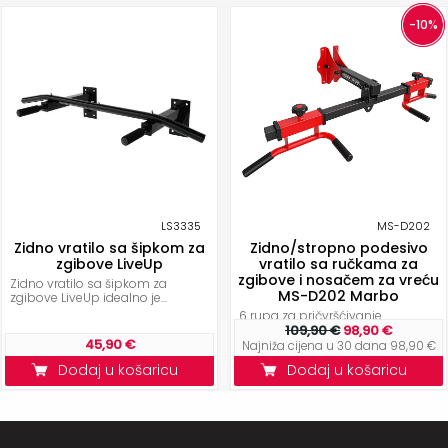
-10%
LS3335
MS-D202
Zidno vratilo sa šipkom za
Zidno/stropno podesivo
zgibove LiveUp
vratilo sa ručkama za
zgibove i nosačem za vreću
Zidno vratilo sa šipkom za
MS-D202 Marbo
zgibove LiveUp idealno je...
6 rupa za pričvršćivanje
promjera 11 mm omogućit će
109,90 €
98,90 €
45,90 €
vam sigurno...
Najniža cijena u 30 dana 98,90 €
Dodaj u košaricu
Dodaj u košaricu