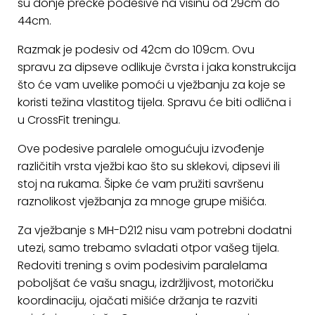
su donje prečke podesive na visinu od 29cm do
KONTAKT
44cm.
Uvjeti
Razmak je podesiv od 42cm do 109cm. Ovu
poslovanja
spravu za dipseve odlikuje čvrsta i jaka konstrukcija
što će vam uvelike pomoći u vježbanju za koje se
Pravila
koristi težina vlastitog tijela. Spravu će biti odlična i
o
u CrossFit treningu.
kolačićima
Ove podesive paralele omogućuju izvođenje
različitih vrsta vježbi kao što su sklekovi, dipsevi ili
stoj na rukama. Šipke će vam pružiti savršenu
raznolikost vježbanja za mnoge grupe mišića.
Za vježbanje s MH-D212 nisu vam potrebni dodatni
utezi, samo trebamo svladati otpor vašeg tijela.
Redoviti trening s ovim podesivim paralelama
poboljšat će vašu snagu, izdržljivost, motoričku
koordinaciju, ojačati mišiće držanja te razviti