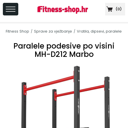
(
0
)
PRIJAVA
/
Fitness Shop
Sprave za vježbanje
Vratila, dipsevi, paralele
/
/
REGISTRACIJA
Paralele podesive po visini
MH-D212 Marbo
+
Sportska
prehrana
+
Cardio
oprema
+
Sprave
za
vježbanje