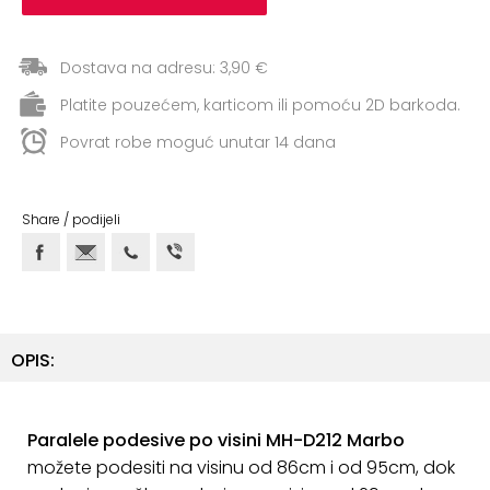
ostalo
Sportske
Dostava na adresu: 3,90 €
torbe
Platite pouzećem, karticom ili pomoću 2D barkoda.
i
ruksaci
Povrat robe moguć unutar 14 dana
+
Igre
i
Share / podijeli
Razonoda
+
Odjeća
Pripreme
OPIS:
za
ljeto
O
Paralele podesive po visini MH-D212 Marbo
NAMA
možete podesiti na visinu od 86cm i od 95cm, dok