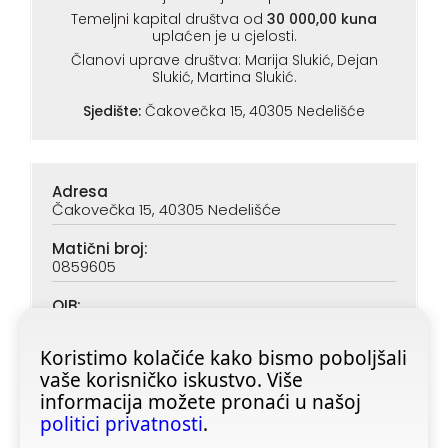
Temeljni kapital društva od
30 000,00 kuna
uplaćen je u cjelosti.
Članovi uprave društva: Marija Slukić, Dejan
Slukić, Martina Slukić.
Sjedište:
Čakovečka 15, 40305 Nedelišće
Adresa
Čakovečka 15, 40305 Nedelišće
Matični broj:
0859605
OIB:
90313890047
Koristimo kolačiće kako bismo poboljšali
IBAN (PBZ):
vaše korisničko iskustvo. Više
HR6923400091116020362
informacija možete pronaći u našoj
IBAN (ZABA):
politici privatnosti
.
HR4623600001101728355