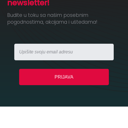
newsletter!
Budite u toku sa našim posebnim
pogodnostima, akcijama i uštedama!