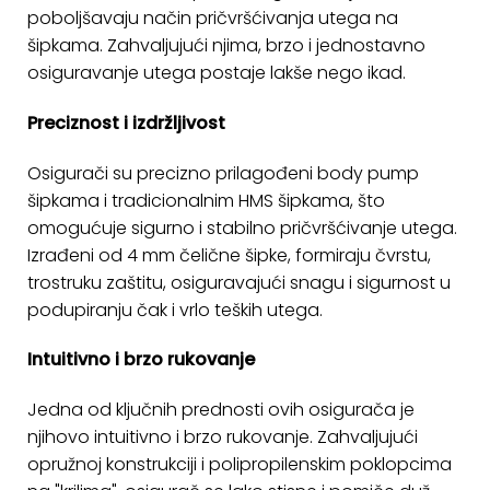
poboljšavaju način pričvršćivanja utega na
KONTAKT
šipkama. Zahvaljujući njima, brzo i jednostavno
osiguravanje utega postaje lakše nego ikad.
Uvjeti
poslovanja
Preciznost i izdržljivost
Pravila
Osigurači su precizno prilagođeni body pump
o
šipkama i tradicionalnim HMS šipkama, što
kolačićima
omogućuje sigurno i stabilno pričvršćivanje utega.
Izrađeni od 4 mm čelične šipke, formiraju čvrstu,
trostruku zaštitu, osiguravajući snagu i sigurnost u
podupiranju čak i vrlo teških utega.
Intuitivno i brzo rukovanje
Jedna od ključnih prednosti ovih osigurača je
njihovo intuitivno i brzo rukovanje. Zahvaljujući
opružnoj konstrukciji i polipropilenskim poklopcima