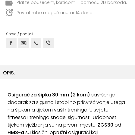
ostalo
Platite pouzećem, karticom ili pomoću 2D barkoda.
Povrat robe moguć unutar 14 dana
Sportske
torbe
i
Share / podijeli
ruksaci
+
Igre
i
Razonoda
OPIS:
+
Odjeća
Pripreme
Osigurač za šipku 30 mm (2 kom)
savršen je
za
dodatak za sigurno i stabilno pričvršćivanje utega
ljeto
na šipkama tijekom vaših treninga. U svijetu
fitnessa i treninga snage, sigurnost i udobnost
O
tijekom vježbanja su na prvom mjestu.
ZGS30
od
NAMA
HMS-a
su klasični opružni osigurači koji