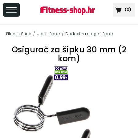
(
0
)
PRIJAVA
/
Fitness Shop
Utezi i šipke
Dodaci za utege i šipke
/
/
REGISTRACIJA
Osigurač za šipku 30 mm (2
kom)
+
Sportska
prehrana
+
Cardio
oprema
+
Sprave
za
vježbanje