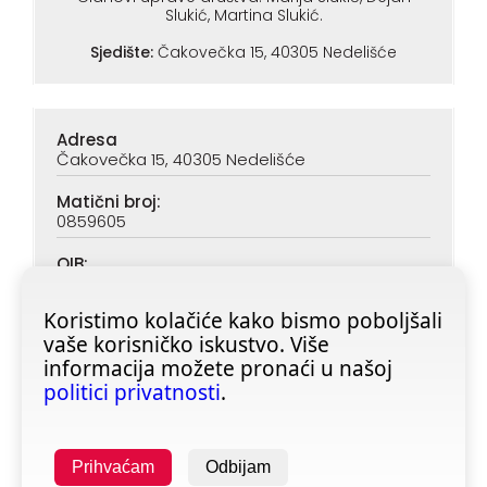
Slukić, Martina Slukić.
Sjedište:
Čakovečka 15, 40305 Nedelišće
Adresa
Čakovečka 15, 40305 Nedelišće
Matični broj:
0859605
OIB:
90313890047
Koristimo kolačiće kako bismo poboljšali
IBAN (PBZ):
vaše korisničko iskustvo. Više
HR6923400091116020362
informacija možete pronaći u našoj
IBAN (ZABA):
politici privatnosti
.
HR4623600001101728355
Prihvaćam
Odbijam
Copyright © 2025 All rights reserved -
fitness-shop.hr
| Izrada: