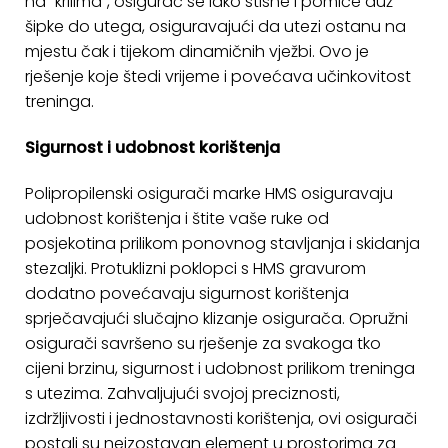
na "krilima", osigurač se lako stisne i pomiče duž
šipke do utega, osiguravajući da utezi ostanu na
mjestu čak i tijekom dinamičnih vježbi. Ovo je
rješenje koje štedi vrijeme i povećava učinkovitost
treninga.
Sigurnost i udobnost korištenja
Polipropilenski osigurači marke HMS osiguravaju
udobnost korištenja i štite vaše ruke od
posjekotina prilikom ponovnog stavljanja i skidanja
stezaljki. Protuklizni poklopci s HMS gravurom
dodatno povećavaju sigurnost korištenja
sprječavajući slučajno klizanje osigurača. Opružni
osigurači savršeno su rješenje za svakoga tko
cijeni brzinu, sigurnost i udobnost prilikom treninga
s utezima. Zahvaljujući svojoj preciznosti,
izdržljivosti i jednostavnosti korištenja, ovi osigurači
postali su neizostavan element u prostorima za