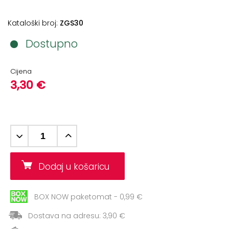
+
Aerobik,
Pilates,
Kataloški broj:
ZGS30
Joga
Dostupno
Elastične
trake
Cijena
3,30 €
+
Boks
i
Borilački
sportovi
+
Oporavak
i
Dodaj u košaricu
Rehabilitacija
Remeni,
BOX NOW paketomat - 0,99 €
rukavice
Dostava na adresu: 3,90 €
i