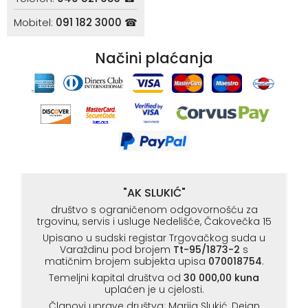
Mobitel:
091 182 3000 ☎
Načini plaćanja
"AK SLUKIĆ"
društvo s ograničenom odgovornošću za
trgovinu, servis i usluge Nedelišće, Čakovečka 15
Upisano u sudski registar Trgovačkog suda u
Varaždinu pod brojem
Tt-95/1873-2
s
matičnim brojem subjekta upisa
070018754
.
Temeljni kapital društva od
30 000,00 kuna
uplaćen je u cjelosti.
Članovi uprave društva: Marija Slukić, Dejan