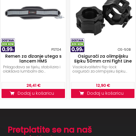
PST04
OS-50B
Remen za dizanje utega s
Osigurači za olimpijsku
lancem HMS
šipku 50mm crni Fight Line
Prilagođava se tijelu, stabilizira i
Visokokvalitetni flip-lock
olakšava lumbalni dio...
osigurači za olimpijsku šipku...
26,41 €
12,90 €
Dodaj u košaricu
Dodaj u košaricu
Pretplatite se na naš