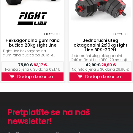
BHEX-20.0
BPS-20PH
Heksagonalna gumirana
Jednoručni uteg
bučica 20kg Fight Line
oktagonalni 2x10kg Fight
Line BPS-20PH
Fight Line heksagonalna
gumirana bučica od 20kg je...
Jednoručni uteg oktagonalni
2x10kg Fight Line BPS-20 sastoji
se...
75,80 €
63,17 €
42,90 €
29,90 €
Najniža cijena u 30 dana 63,17 €
Najniža cijena u 30 dana 29,90 €
Dodaj u košaricu
Dodaj u košaricu
Pretplatite se na naš
newsletter!