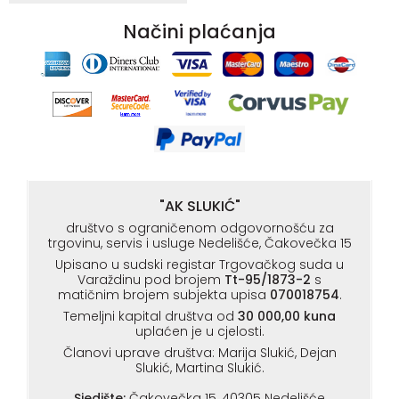
Načini plaćanja
"AK SLUKIĆ"
društvo s ograničenom odgovornošću za
trgovinu, servis i usluge Nedelišće, Čakovečka 15
Upisano u sudski registar Trgovačkog suda u
Varaždinu pod brojem
Tt-95/1873-2
s
matičnim brojem subjekta upisa
070018754
.
Temeljni kapital društva od
30 000,00 kuna
uplaćen je u cjelosti.
Članovi uprave društva: Marija Slukić, Dejan
Slukić, Martina Slukić.
Sjedište:
Čakovečka 15, 40305 Nedelišće