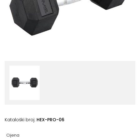
+
Podloge
za
vježbanje
+
Utezi
i
šipke
Bučice
Girje
–
kettlebells
+
Oprema
za
Kataloški broj:
HEX-PRO-06
funkcionalni
trening
Cijena