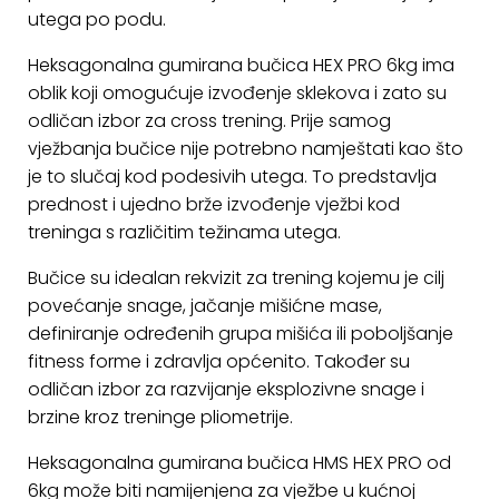
utega po podu.
KONTAKT
Heksagonalna gumirana bučica HEX PRO 6kg ima
Uvjeti
oblik koji omogućuje izvođenje sklekova i zato su
poslovanja
odličan izbor za cross trening. Prije samog
vježbanja bučice nije potrebno namještati kao što
Pravila
je to slučaj kod podesivih utega. To predstavlja
o
prednost i ujedno brže izvođenje vježbi kod
kolačićima
treninga s različitim težinama utega.
Bučice su idealan rekvizit za trening kojemu je cilj
povećanje snage, jačanje mišićne mase,
definiranje određenih grupa mišića ili poboljšanje
fitness forme i zdravlja općenito. Također su
odličan izbor za razvijanje eksplozivne snage i
brzine kroz treninge pliometrije.
Heksagonalna gumirana bučica HMS HEX PRO od
6kg može biti namijenjena za vježbe u kućnoj