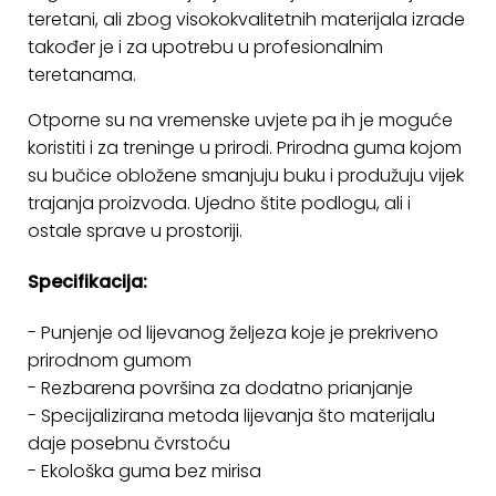
teretani, ali zbog visokokvalitetnih materijala izrade
također je i za upotrebu u profesionalnim
teretanama.
Otporne su na vremenske uvjete pa ih je moguće
koristiti i za treninge u prirodi. Prirodna guma kojom
su bučice obložene smanjuju buku i produžuju vijek
trajanja proizvoda. Ujedno štite podlogu, ali i
ostale sprave u prostoriji.
Specifikacija:
- Punjenje od lijevanog željeza koje je prekriveno
prirodnom gumom
- Rezbarena površina za dodatno prianjanje
- Specijalizirana metoda lijevanja što materijalu
daje posebnu čvrstoću
- Ekološka guma bez mirisa