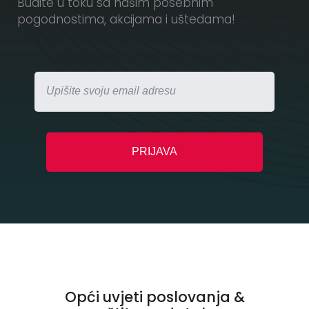
Budite u toku sa našim posebnim
pogodnostima, akcijama i uštedama!
Opći uvjeti poslovanja &