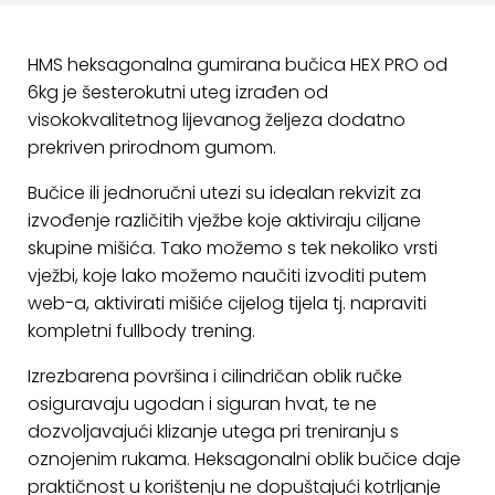
ostalo
Sportske
HMS heksagonalna gumirana bučica HEX PRO od
torbe
6kg je šesterokutni uteg izrađen od
i
visokokvalitetnog lijevanog željeza dodatno
ruksaci
prekriven prirodnom gumom.
+
Igre
Bučice ili jednoručni utezi su idealan rekvizit za
i
izvođenje različitih vježbe koje aktiviraju ciljane
Razonoda
skupine mišića. Tako možemo s tek nekoliko vrsti
vježbi, koje lako možemo naučiti izvoditi putem
+
Odjeća
web-a, aktivirati mišiće cijelog tijela tj. napraviti
kompletni fullbody trening.
Pripreme
za
Izrezbarena površina i cilindričan oblik ručke
ljeto
osiguravaju ugodan i siguran hvat, te ne
dozvoljavajući klizanje utega pri treniranju s
O
oznojenim rukama. Heksagonalni oblik bučice daje
NAMA
praktičnost u korištenju ne dopuštajući kotrljanje