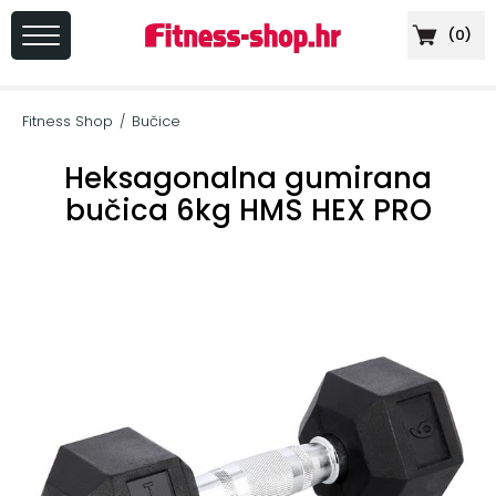
(
0
)
PRIJAVA
/
Fitness Shop
Bučice
/
REGISTRACIJA
Heksagonalna gumirana
bučica 6kg HMS HEX PRO
+
Sportska
prehrana
+
Cardio
oprema
+
Sprave
za
vježbanje