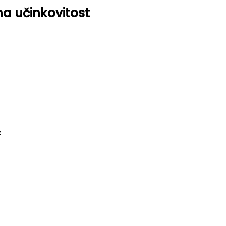
a učinkovitost
e