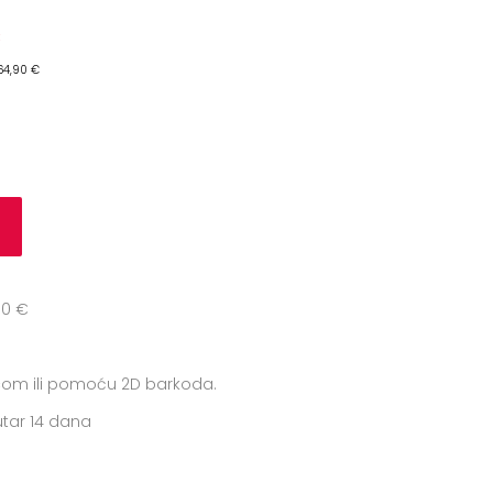
64,90 €
u
90 €
icom ili pomoću 2D barkoda.
tar 14 dana