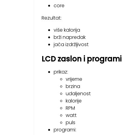
core
Rezultat:
više kalorija
brži napredak
jača izdržljivost
LCD zaslon i programi
prikaz:
vrijeme
brzina
udaljenost
kalorije
RPM
watt
puls
programi: