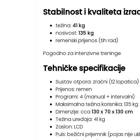
Stabilnost i kvaliteta izra
težina:
41 kg
nosivost:
135 kg
remenski prijenos (tih rad)
Pogodno za intenzivne treninge
Tehničke specifikacije
Sustav otpora: zračni (12 lopatica)
Prijenos: remen
Programi: 4 (manual + intervalni)
Maksimalna težina korisnika: 135 kg
Dimenzije: cca
130 x 70 x 130 cm
Težina uređaja: 41 kg
Zaslon: LCD
Puls: bežični prijemnik (pojas nije u