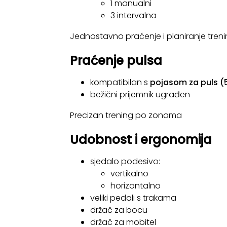
1 manualni
3 intervalna
Jednostavno praćenje i planiranje tren
Praćenje pulsa
kompatibilan s
pojasom za puls (5
bežični prijemnik ugrađen
Precizan trening po zonama
Udobnost i ergonomija
sjedalo podesivo:
vertikalno
horizontalno
veliki pedali s trakama
držač za bocu
držač za mobitel