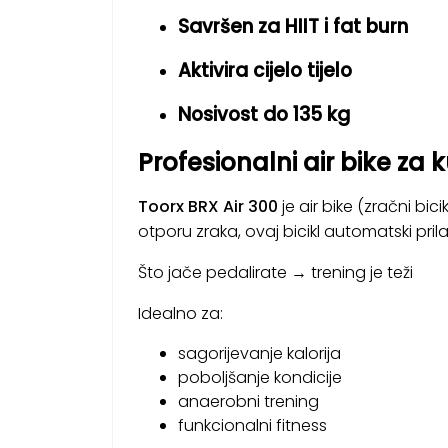
Savršen za HIIT i fat burn
Aktivira cijelo tijelo
Nosivost do 135 kg
Profesionalni air bike za 
Toorx BRX Air 300
je air bike (zračni bic
otporu zraka, ovaj bicikl automatski pri
Što jače pedalirate → trening je teži
Idealno za:
sagorijevanje kalorija
poboljšanje kondicije
anaerobni trening
funkcionalni fitness