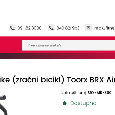
091 182 3000
040 821 953
info@fitne
ike (zračni bicikl) Toorx BRX Ai
Kataloški broj:
BRX-AIR-300
Dostupno