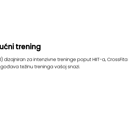
kućni trening
ikl) dizajniran za intenzivne treninge poput HIIT-a, CrossFita 
lagođava težinu treninga vašoj snazi.