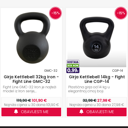
-15%
-15%
GMC-32
CGP-14
Girja Kettlebell 32kg Iron -
Girja Kettlebell 14kg - Fight
Fight Line GMC-32
Line CGP-14
Fight Line GMC-32 Iron je najteži
Plastična girja od 14 kg u
model iz Iron serije,...
elegantnoj crnoj boji.
119,90 €
101,90 €
32,98 €
27,98 €
Najniža cijena u 30 dana 101,90 €
Najniža cijena u 30 dana 27,98 €
OBAVIJESTI ME
OBAVIJESTI ME