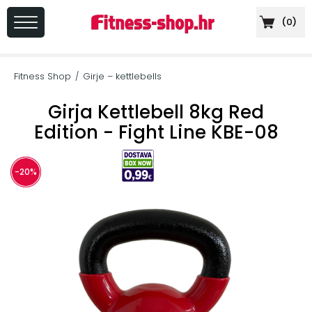
(
0
)
PRIJAVA
/
Fitness Shop
Girje – kettlebells
/
REGISTRACIJA
Girja Kettlebell 8kg Red
Edition - Fight Line KBE-08
+
Sportska
-20%
prehrana
+
Cardio
oprema
+
Sprave
za
vježbanje