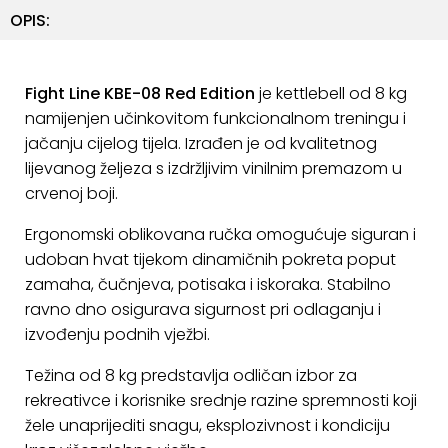
ostalo
OPIS:
Sportske
torbe
Fight Line KBE-08 Red Edition
je kettlebell od 8 kg
i
namijenjen učinkovitom funkcionalnom treningu i
ruksaci
jačanju cijelog tijela. Izrađen je od kvalitetnog
+
lijevanog željeza s izdržljivim vinilnim premazom u
Igre
crvenoj boji.
i
Razonoda
Ergonomski oblikovana ručka omogućuje siguran i
+
udoban hvat tijekom dinamičnih pokreta poput
Odjeća
zamaha, čučnjeva, potisaka i iskoraka. Stabilno
Pripreme
ravno dno osigurava sigurnost pri odlaganju i
za
izvođenju podnih vježbi.
ljeto
Težina od 8 kg predstavlja odličan izbor za
rekreativce i korisnike srednje razine spremnosti koji
O
NAMA
žele unaprijediti snagu, eksplozivnost i kondiciju