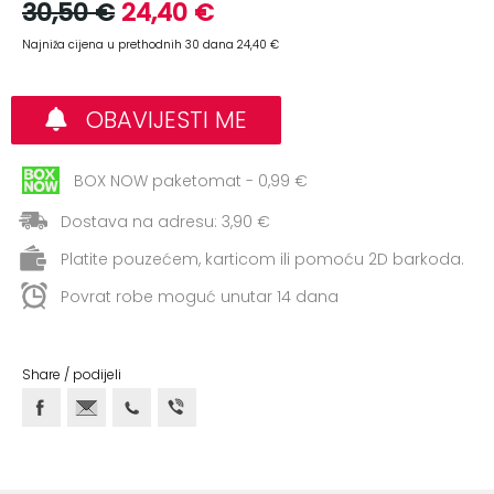
+
30,50 €
24,40 €
Aerobik,
Pilates,
Najniža cijena u prethodnih 30 dana 24,40 €
Joga
Elastične
OBAVIJESTI ME
trake
BOX NOW paketomat - 0,99 €
+
Boks
i
Dostava na adresu: 3,90 €
Borilački
Platite pouzećem, karticom ili pomoću 2D barkoda.
sportovi
Povrat robe moguć unutar 14 dana
+
Oporavak
i
Rehabilitacija
Share / podijeli
Remeni,
rukavice
i