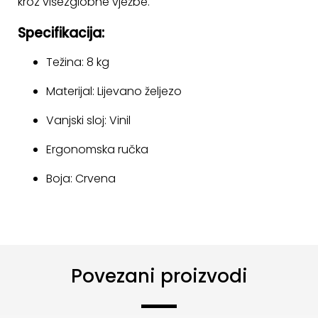
kroz višezglobne vježbe.
KONTAKT
Specifikacija:
Uvjeti
Težina: 8 kg
poslovanja
Materijal: Lijevano željezo
Pravila
o
Vanjski sloj: Vinil
kolačićima
Ergonomska ručka
Boja: Crvena
Povezani proizvodi