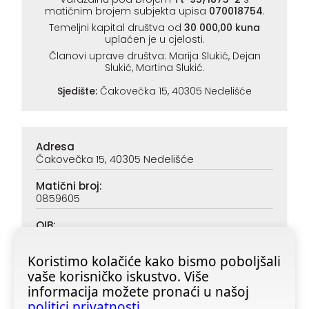
matičnim brojem subjekta upisa
070018754
.
Temeljni kapital društva od
30 000,00 kuna
uplaćen je u cjelosti.
Članovi uprave društva: Marija Slukić, Dejan
Slukić, Martina Slukić.
Sjedište:
Čakovečka 15, 40305 Nedelišće
Adresa
Čakovečka 15, 40305 Nedelišće
Matični broj:
0859605
OIB:
90313890047
Koristimo kolačiće kako bismo poboljšali
IBAN (PBZ):
vaše korisničko iskustvo. Više
HR6923400091116020362
informacija možete pronaći u našoj
IBAN (ZABA):
politici privatnosti
.