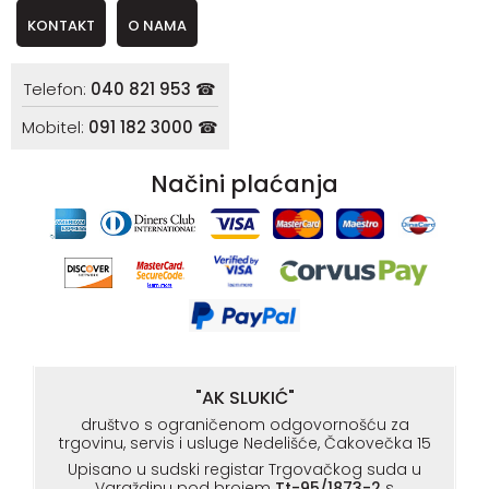
KONTAKT
O NAMA
Telefon:
040 821 953 ☎
Mobitel:
091 182 3000 ☎
Načini plaćanja
"AK SLUKIĆ"
društvo s ograničenom odgovornošću za
trgovinu, servis i usluge Nedelišće, Čakovečka 15
Upisano u sudski registar Trgovačkog suda u
Varaždinu pod brojem
Tt-95/1873-2
s