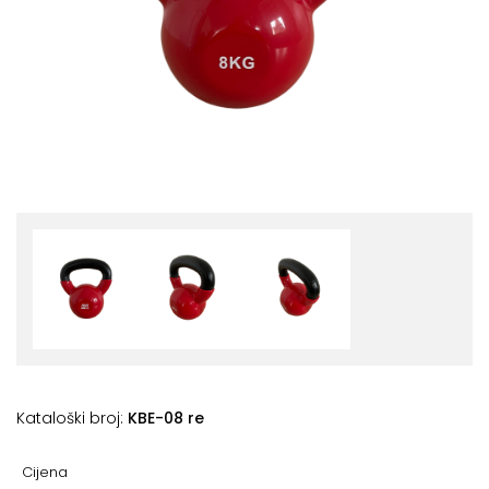
+
Podloge
za
vježbanje
+
Utezi
i
šipke
Bučice
Girje
–
kettlebells
+
Oprema
za
Kataloški broj:
KBE-08 re
funkcionalni
trening
Cijena