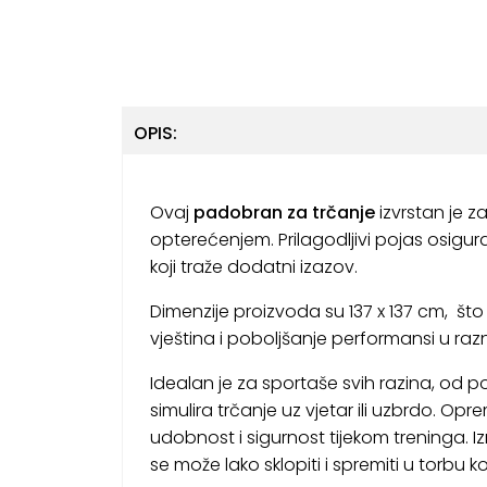
OPIS:
Ovaj
padobran za trčanje
izvrstan je z
opterećenjem. Prilagodljivi pojas osigu
koji traže dodatni izazov.
Dimenzije proizvoda su 137 x 137 cm, što
vještina i poboljšanje performansi u ra
Idealan je za sportaše svih razina, od 
simulira trčanje uz vjetar ili uzbrdo. Opr
udobnost i sigurnost tijekom treninga. Iz
se može lako sklopiti i spremiti u torbu 