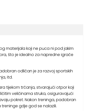
ivog materijala koji ne puca ni pod jakim
ora, što je idealno za napredne igrače
padobran odličan je za razvoj sportskih
a, itd.
 tijekom trčanja, stvarajući otpor koji
zličitim veličinama struka, osiguravajući
ničavaju pokret. Nakon treninga, padobran
 treninge gdje god se nalazili.