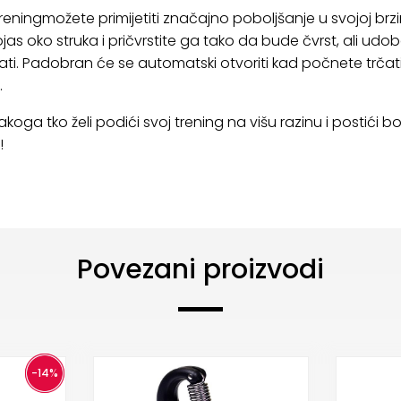
možete primijetiti značajno poboljšanje u svojoj brzini, sn
ojas oko struka i pričvrstite ga tako da bude čvrst, ali ud
i. Padobran će se automatski otvoriti kad počnete trčati,
.
oga tko želi podići svoj trening na višu razinu i postići b
!
Povezani proizvodi
-14%