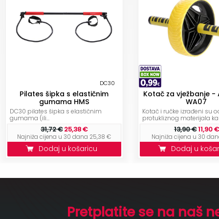
DC30
Pilates šipka s elastičnim
Kotač za vježbanje - 
gumama HMS
WA07
DC30 pilates šipka s elastičnim
Kotač i ručke izrađeni su o
gumama (ili...
protukliznog materijala kako
31,72 €
25,38 €
13,90 €
11,90 €
Najniža cijena u 30 dana 25,38 €
Najniža cijena u 30 dana
Dodaj u košaricu
Dodaj u koša
Pretplatite se na naš n