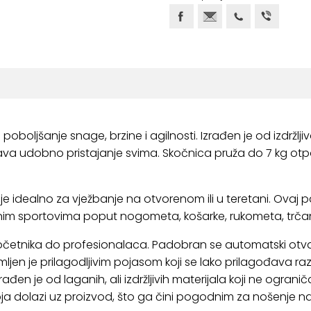
a poboljšanje snage, brzine i agilnosti. Izrađen je od izdržlj
rava udobno pristajanje svima. Skočnica pruža do 7 kg otp
 je idealno za vježbanje na otvorenom ili u teretani. Ovaj 
znim sportovima poput nogometa, košarke, rukometa, trčanj
početnika do profesionalaca. Padobran se automatski otvara
emljen je prilagodljivim pojasom koji se lako prilagođava ra
rađen je od laganih, ali izdržljivih materijala koji ne ogra
koja dolazi uz proizvod, što ga čini pogodnim za nošenje na