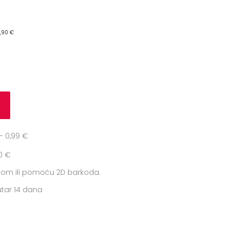
4,90 €
u
 0,99 €
0 €
icom ili pomoću 2D barkoda.
tar 14 dana