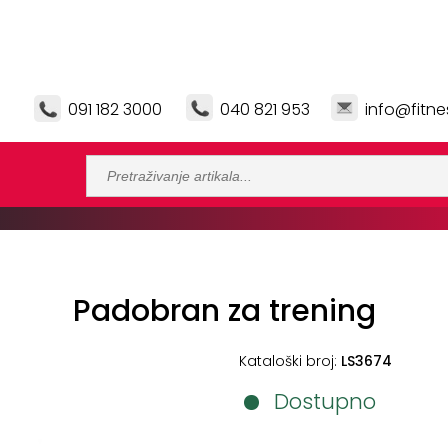
091 182 3000
040 821 953
info@fitne
Padobran za trening
Kataloški broj:
LS3674
Dostupno