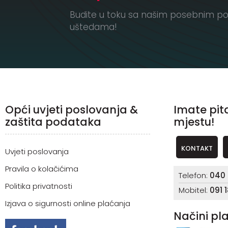
Budite u toku sa našim posebnim po
uštedama!
Opći uvjeti poslovanja &
Imate pit
zaštita podataka
mjestu!
KONTAKT
Uvjeti poslovanja
Pravila o kolačićima
Telefon:
040 
Politika privatnosti
Mobitel:
091 
Izjava o sigurnosti online plaćanja
Načini pl