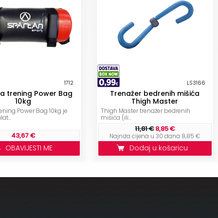
1712
LS3166
za trening Power Bag
Trenažer bedrenih mišića
10kg
Thigh Master
rening Power Bag 10kg je
Thigh Master trenažer bedrenih
at...
mišića (ili...
11,81 €
8,85 €
43,67 €
Najniža cijena u 30 dana 8,85 €
OBAVIJESTI ME
Dodaj u košaricu