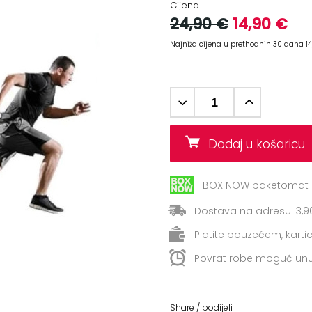
Cijena
24,90 €
14,90 €
Najniža cijena u prethodnih 30 dana 1
Dodaj u košaric
BOX NOW paketomat -
Dostava na adresu: 3,9
Platite pouzećem, kart
Povrat robe moguć unu
Share / podijeli