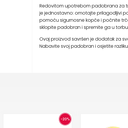
Redovitom upotrebom padobrana za trening
je jednostavno: omotajte prilagodljivi p
pomoću sigurnosne kopče i počnite trčat
sklopite padobran i spremite ga u torbu
Ovaj proizvod savršen je dodatak za svak
Nabavite svoj padobran i osjetite razliku
-20%