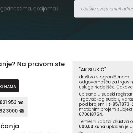
godnostima, akcijama i
anje? Na pravom ste
"AK SLUKIĆ"
društvo s ograničenom
odgovornošću za trgovinu,
O NAMA
usluge Nedelišće, Čakove
Upisano u sudski registar
Trgovačkog suda u Vara
821 953 ☎
pod brojem
Tt-95/1873-
matičnim brojem subjekt
182 3000 ☎
070018754
.
Temeljni kapital društva 
aćanja
000,00 kuna
uplaćen je u 