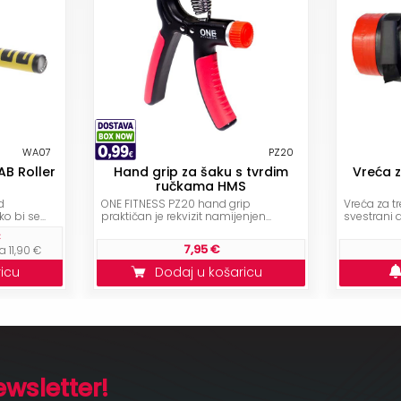
WA07
PZ20
AB Roller
Hand grip za šaku s tvrdim
Vreća 
ručkama HMS
d
ONE FITNESS PZ20 hand grip
Vreća za t
 bi se...
praktičan je rekvizit namijenjen...
svestrani al
7,95 €
 11,90 €
ricu
Dodaj u košaricu
ewsletter!