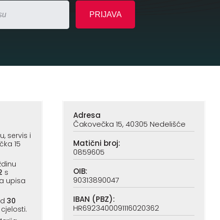
Adresa
Čakovečka 15, 40305 Nedelišće
 servis i
Matični broj:
čka 15
0859605
ždinu
OIB:
2
s
90313890047
a upisa
IBAN (PBZ):
od
30
HR6923400091116020362
cjelosti.