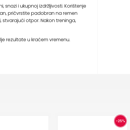
azi i ukupnoj izdržljivosti. Korištenje
oban, pričvrstite padobran na remen
 stvarajući otpor. Nakon treninga,
olje rezultate u kraćem vremenu.
-25%