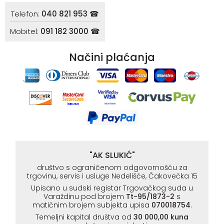
Telefon:
040 821 953 ☎
Mobitel:
091 182 3000 ☎
Načini plaćanja
"AK SLUKIĆ"
društvo s ograničenom odgovornošću za
trgovinu, servis i usluge Nedelišće, Čakovečka 15
Upisano u sudski registar Trgovačkog suda u
Varaždinu pod brojem
Tt-95/1873-2
s
matičnim brojem subjekta upisa
070018754
.
Temeljni kapital društva od
30 000,00 kuna