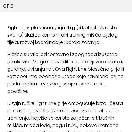
ostalo
OPIS:
Sportske
torbe
Fight Line plastična girja 6kg
(ili Kettlebell, rusko
i
zvono) služi za kombinirani trening mišića cijelog
ruksaci
tijela, razvoj koordinacije i kardio zdravlja.
+
Igre
Vježbe su vrlo jednostavne i zbog toga izuzetno
i
učinkovite. Mogu se izvoditi različite vježbe dizanja,
Razonoda
guranja, uvijanja i dr. Ova Fight Line plastična girja ili
+
kettlebell ima podnožje utega koje savršeno leži na
Odjeća
podu i ne klima se zbog svoje ravne i široke
Pripreme
površine.
za
Dizajn ručke Fight Line girje omogućuje brza i česta
ljeto
ponavljanja vježbe čime se postižu najbolji učinci
treniranja. Najviše se koriste za jačanje trbušnih
O
NAMA
mišića, mišića leđa, nogu i ruku, bokova i ramena.