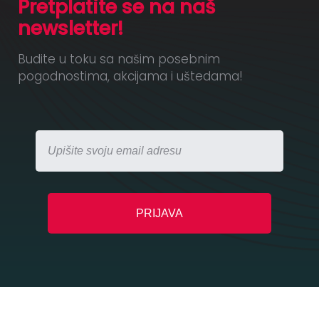
Pretplatite se na naš
newsletter!
Budite u toku sa našim posebnim
pogodnostima, akcijama i uštedama!