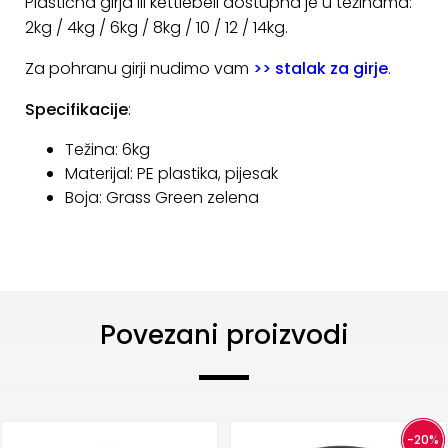
Plastična girja ili kettlebell dostupna je u težinama:
KONTAKT
2kg / 4kg / 6kg / 8kg / 10 / 12 / 14kg.
Uvjeti
Za pohranu girji nudimo vam
>> stalak za girje
.
poslovanja
Specifikacije
:
Pravila
Težina: 6kg
o
Materijal: PE plastika, pijesak
kolačićima
Boja: Grass Green zelena
Povezani proizvodi
-20%