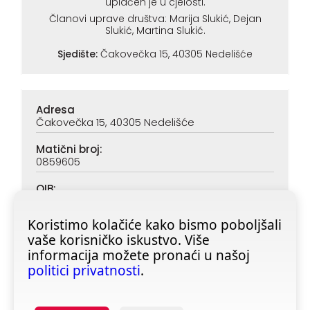
uplaćen je u cjelosti.
Članovi uprave društva: Marija Slukić, Dejan
Slukić, Martina Slukić.
Sjedište:
Čakovečka 15, 40305 Nedelišće
Adresa
Čakovečka 15, 40305 Nedelišće
Matični broj:
0859605
OIB:
90313890047
Koristimo kolačiće kako bismo poboljšali
IBAN (PBZ):
vaše korisničko iskustvo. Više
HR6923400091116020362
informacija možete pronaći u našoj
IBAN (ZABA):
politici privatnosti
.
HR4623600001101728355