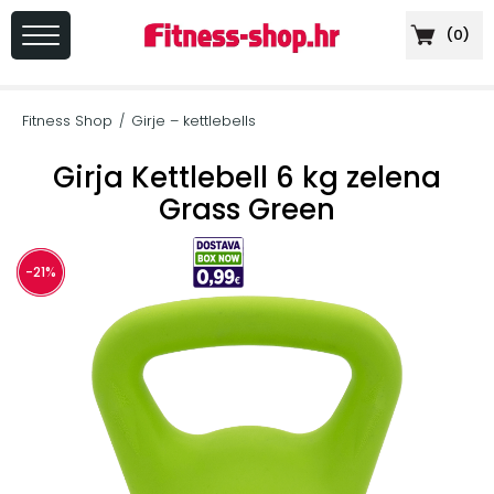
(
0
)
PRIJAVA
/
Fitness Shop
Girje – kettlebells
/
REGISTRACIJA
Girja Kettlebell 6 kg zelena
Grass Green
+
Sportska
-21%
prehrana
+
Cardio
oprema
+
Sprave
za
vježbanje