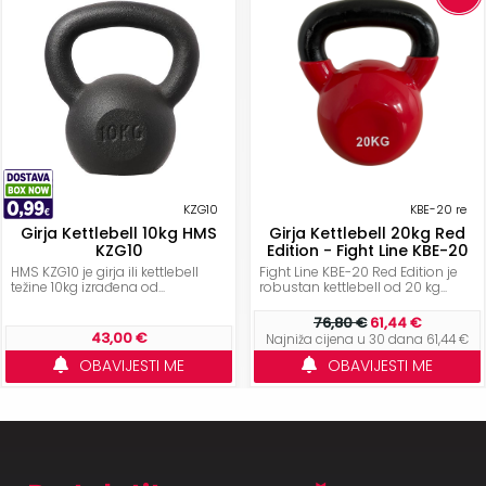
KZG10
KBE-20 re
Girja Kettlebell 10kg HMS
Girja Kettlebell 20kg Red
KZG10
Edition - Fight Line KBE-20
HMS KZG10 je girja ili kettlebell
Fight Line KBE-20 Red Edition je
težine 10kg izrađena od...
robustan kettlebell od 20 kg...
76,80 €
61,44 €
43,00 €
Najniža cijena u 30 dana 61,44 €
OBAVIJESTI ME
OBAVIJESTI ME