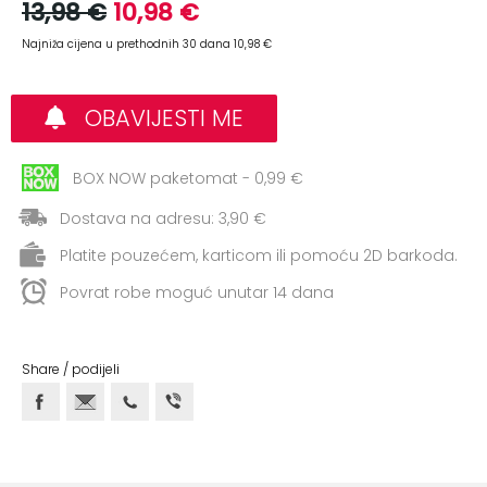
+
13,98 €
10,98 €
Aerobik,
Pilates,
Najniža cijena u prethodnih 30 dana 10,98 €
Joga
Elastične
OBAVIJESTI ME
trake
BOX NOW paketomat - 0,99 €
+
Boks
i
Dostava na adresu: 3,90 €
Borilački
Platite pouzećem, karticom ili pomoću 2D barkoda.
sportovi
Povrat robe moguć unutar 14 dana
+
Oporavak
i
Rehabilitacija
Share / podijeli
Remeni,
rukavice
i